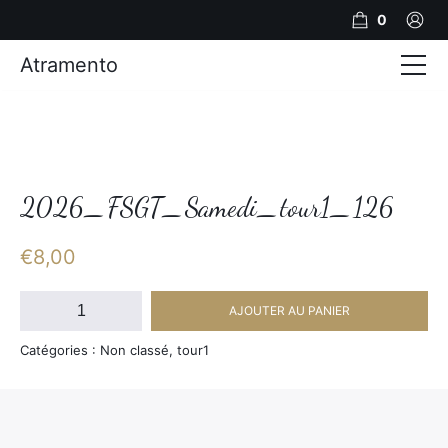
0
Atramento
Actualités
Production video
Photos
2026_FSGT_Samedi_tour1_126
Création de contenu
€
8,00
Mariages
quantité
AJOUTER AU PANIER
de
Contact
2026_FSGT_Samedi_tour1_126
Catégories : Non classé, tour1