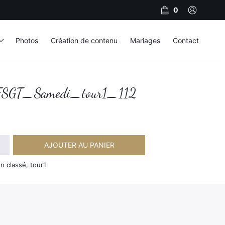
0
Photos
Création de contenu
Mariages
Contact
SGT_Samedi_tour1_112
AJOUTER AU PANIER
amedi_tour1_112
n classé, tour1