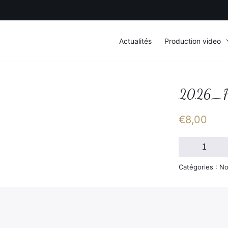
Actualités
Production video
2026_F
€
8,00
quantité
de
2026_FSGT_S
Catégories : No