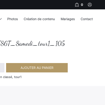
0
Photos
Création de contenu
Mariages
Contact
SGT_Samedi_tour1_105
AJOUTER AU PANIER
amedi_tour1_105
n classé, tour1