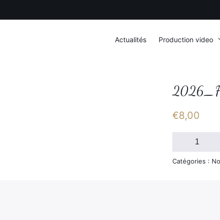
Actualités
Production video
2026_F
€
8,00
quantité
de
2026_FSGT_S
Catégories : No