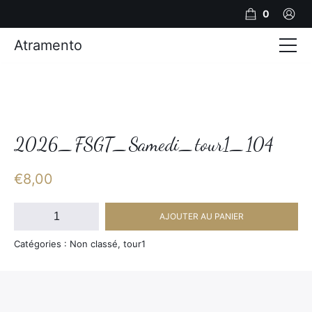
0
Atramento
Actualités
Production video
Photos
2026_FSGT_Samedi_tour1_104
Création de contenu
€
8,00
Mariages
quantité
AJOUTER AU PANIER
de
Contact
2026_FSGT_Samedi_tour1_104
Catégories : Non classé, tour1