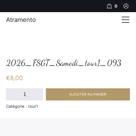
0
Atramento
Actualités
Production video
Photos
2026_FSGT_Samedi_tour1_093
Création de contenu
€
8,00
Mariages
quantité
AJOUTER AU PANIER
de
Contact
2026_FSGT_Samedi_tour1_093
Catégorie : tour1