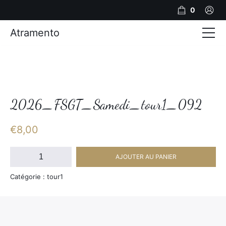
0
Atramento
Actualités
Production video
Photos
2026_FSGT_Samedi_tour1_092
Création de contenu
€
8,00
Mariages
quantité
AJOUTER AU PANIER
de
Contact
2026_FSGT_Samedi_tour1_092
Catégorie : tour1