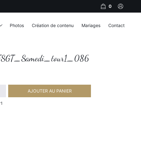
0
Photos
Création de contenu
Mariages
Contact
SGT_Samedi_tour1_086
AJOUTER AU PANIER
amedi_tour1_086
r1