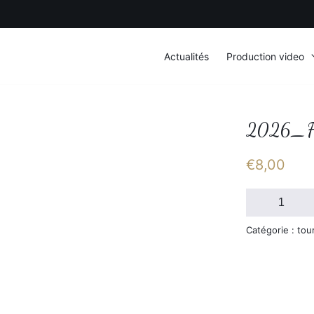
Actualités
Production video
2026_F
€
8,00
quantité
de
2026_FSGT_S
Catégorie : tou