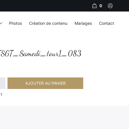
0
Photos
Création de contenu
Mariages
Contact
SGT_Samedi_tour1_083
AJOUTER AU PANIER
amedi_tour1_083
r1