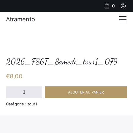
0
Atramento
Actualités
Production video
Photos
2026_FSGT_Samedi_tour1_079
Création de contenu
€
8,00
Mariages
quantité
AJOUTER AU PANIER
de
Contact
2026_FSGT_Samedi_tour1_079
Catégorie : tour1