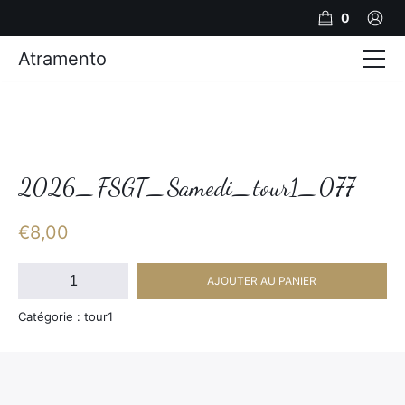
0
Atramento
Actualités
Production video
Photos
2026_FSGT_Samedi_tour1_077
Création de contenu
€
8,00
Mariages
quantité
AJOUTER AU PANIER
de
Contact
2026_FSGT_Samedi_tour1_077
Catégorie : tour1