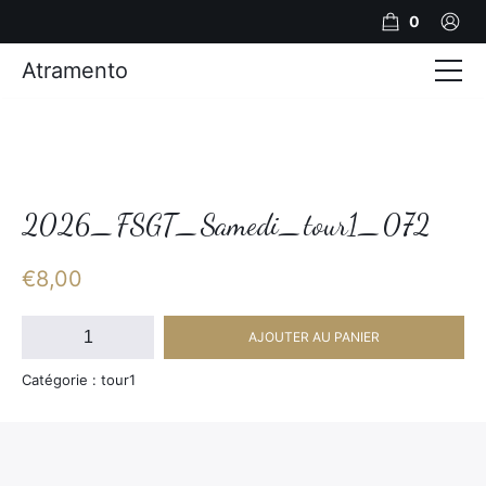
0
Atramento
Actualités
Production video
Photos
2026_FSGT_Samedi_tour1_072
Création de contenu
€
8,00
Mariages
quantité
AJOUTER AU PANIER
de
Contact
2026_FSGT_Samedi_tour1_072
Catégorie : tour1