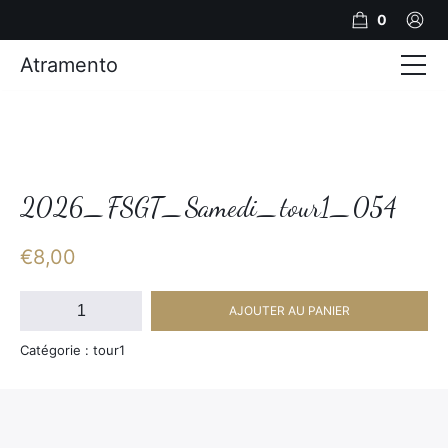
0
Atramento
Actualités
Production video
Photos
2026_FSGT_Samedi_tour1_054
Création de contenu
€
8,00
Mariages
quantité
AJOUTER AU PANIER
de
Contact
2026_FSGT_Samedi_tour1_054
Catégorie : tour1