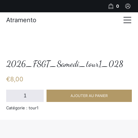
0
Atramento
Actualités
Production video
Photos
2026_FSGT_Samedi_tour1_028
Création de contenu
€
8,00
Mariages
quantité
AJOUTER AU PANIER
de
Contact
2026_FSGT_Samedi_tour1_028
Catégorie : tour1