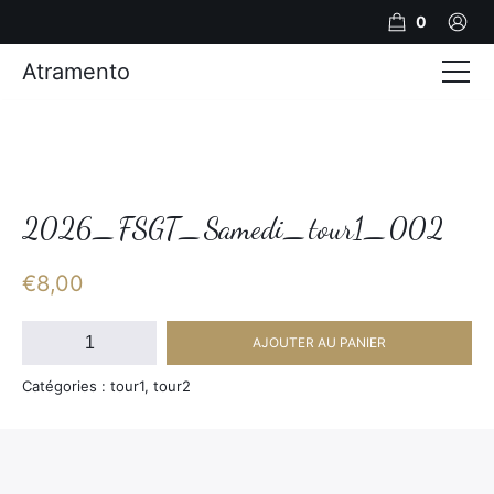
0
Atramento
Actualités
Production video
Photos
2026_FSGT_Samedi_tour1_002
Création de contenu
€
8,00
Mariages
quantité
AJOUTER AU PANIER
de
Contact
2026_FSGT_Samedi_tour1_002
Catégories : tour1, tour2