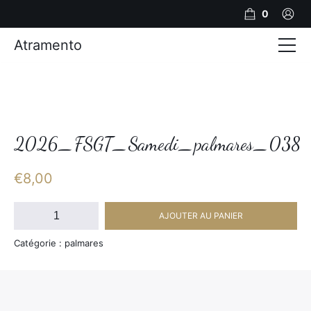
0
Atramento
Actualités
Production video
Photos
2026_FSGT_Samedi_palmares_038
Création de contenu
€
8,00
Mariages
quantité
AJOUTER AU PANIER
de
Contact
2026_FSGT_Samedi_palmares_038
Catégorie : palmares