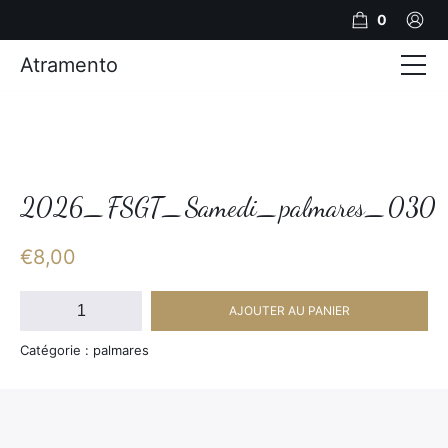
0
Atramento
Actualités
Production video
Photos
2026_FSGT_Samedi_palmares_030
Création de contenu
€
8,00
Mariages
quantité
AJOUTER AU PANIER
de
Contact
2026_FSGT_Samedi_palmares_030
Catégorie : palmares