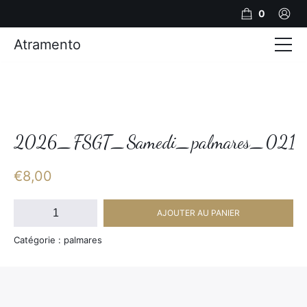
0
Atramento
Actualités
Production video
Photos
2026_FSGT_Samedi_palmares_021
Création de contenu
€
8,00
Mariages
quantité
AJOUTER AU PANIER
de
Contact
2026_FSGT_Samedi_palmares_021
Catégorie : palmares