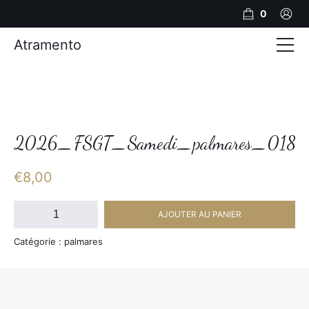
0
Atramento
Actualités
Production video
Photos
2026_FSGT_Samedi_palmares_018
Création de contenu
€
8,00
Mariages
quantité
AJOUTER AU PANIER
de
Contact
2026_FSGT_Samedi_palmares_018
Catégorie : palmares