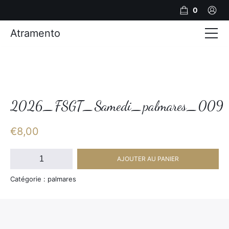
0
Atramento
Actualités
Production video
Photos
2026_FSGT_Samedi_palmares_009
Création de contenu
€
8,00
Mariages
quantité
AJOUTER AU PANIER
de
Contact
2026_FSGT_Samedi_palmares_009
Catégorie : palmares