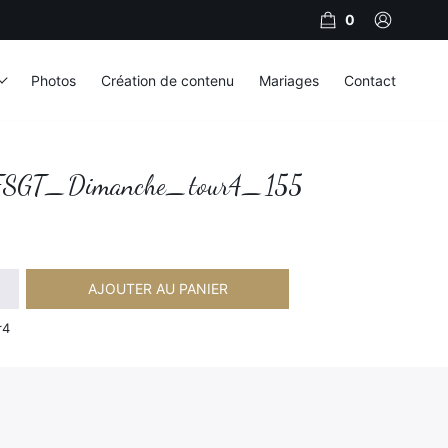
0
Photos
Création de contenu
Mariages
Contact
SGT_Dimanche_tour4_155
AJOUTER AU PANIER
imanche_tour4_155
r4