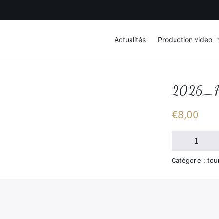
Actualités
Production video
2026_F
€
8,00
quantité
de
2026_FSGT_D
Catégorie : tou