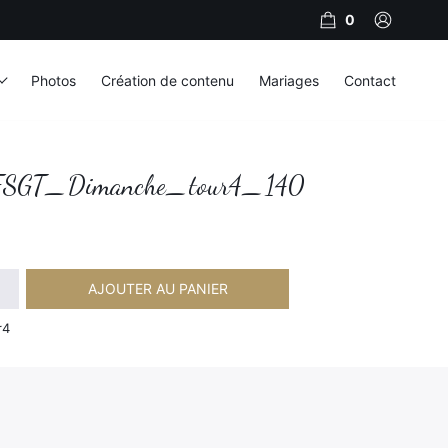
0
Photos
Création de contenu
Mariages
Contact
SGT_Dimanche_tour4_140
AJOUTER AU PANIER
imanche_tour4_140
r4