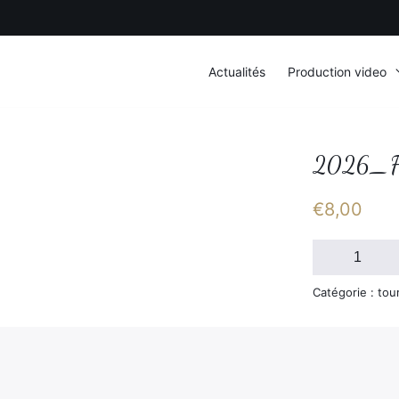
Actualités
Production video
2026_F
€
8,00
quantité
de
2026_FSGT_D
Catégorie : tou