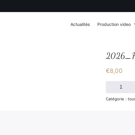
Actualités
Production video
2026_F
€
8,00
quantité
de
2026_FSGT_D
Catégorie : tou