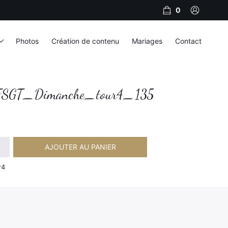
0
Photos
Création de contenu
Mariages
Contact
SGT_Dimanche_tour4_135
AJOUTER AU PANIER
imanche_tour4_135
r4