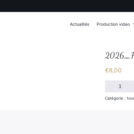
Actualités
Production video
2026_F
€
8,00
quantité
de
2026_FSGT_D
Catégorie : tou