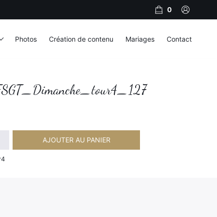
0
Photos
Création de contenu
Mariages
Contact
SGT_Dimanche_tour4_127
AJOUTER AU PANIER
imanche_tour4_127
r4