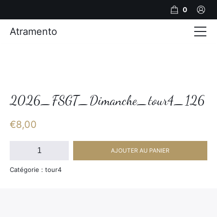
0
Atramento
Actualités
Production video
Photos
2026_FSGT_Dimanche_tour4_126
Création de contenu
€
8,00
Mariages
quantité
AJOUTER AU PANIER
de
Contact
2026_FSGT_Dimanche_tour4_126
Catégorie : tour4