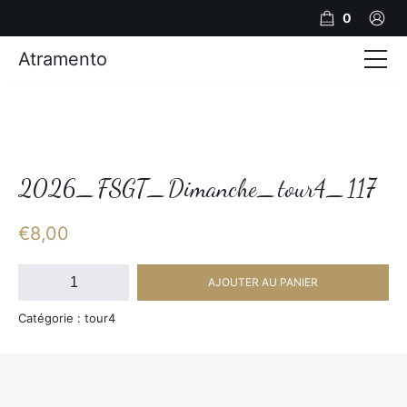
0
Atramento
Actualités
Production video
Photos
2026_FSGT_Dimanche_tour4_117
Création de contenu
€
8,00
Mariages
quantité
AJOUTER AU PANIER
de
Contact
2026_FSGT_Dimanche_tour4_117
Catégorie : tour4