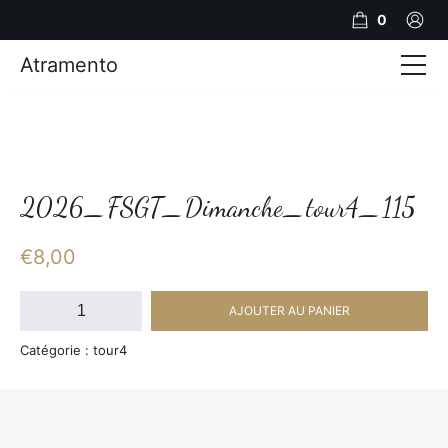
0
Atramento
Actualités
Production video
Photos
2026_FSGT_Dimanche_tour4_115
Création de contenu
€
8,00
Mariages
quantité
AJOUTER AU PANIER
de
Contact
2026_FSGT_Dimanche_tour4_115
Catégorie : tour4