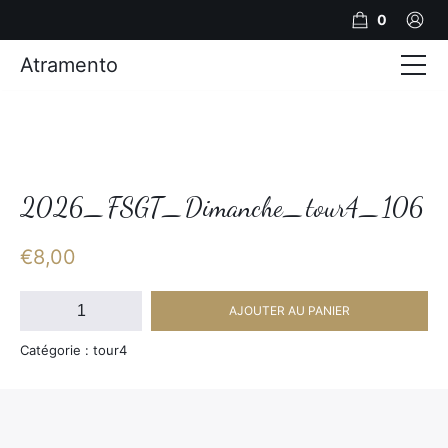
0
Atramento
Actualités
Production video
Photos
2026_FSGT_Dimanche_tour4_106
Création de contenu
€
8,00
Mariages
quantité
AJOUTER AU PANIER
de
Contact
2026_FSGT_Dimanche_tour4_106
Catégorie : tour4