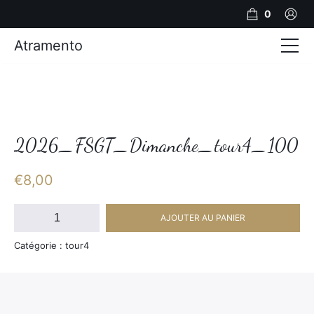
0
Atramento
Actualités
Production video
Photos
2026_FSGT_Dimanche_tour4_100
Création de contenu
€
8,00
Mariages
quantité
AJOUTER AU PANIER
de
Contact
2026_FSGT_Dimanche_tour4_100
Catégorie : tour4