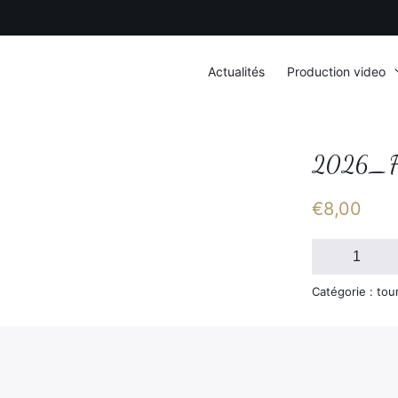
Actualités
Production video
2026_F
€
8,00
quantité
de
2026_FSGT_
Catégorie : tou