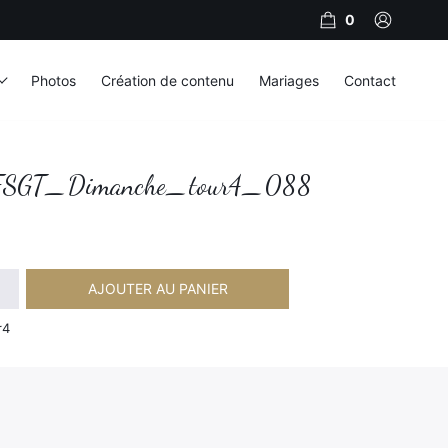
0
Photos
Création de contenu
Mariages
Contact
SGT_Dimanche_tour4_088
AJOUTER AU PANIER
Dimanche_tour4_088
r4