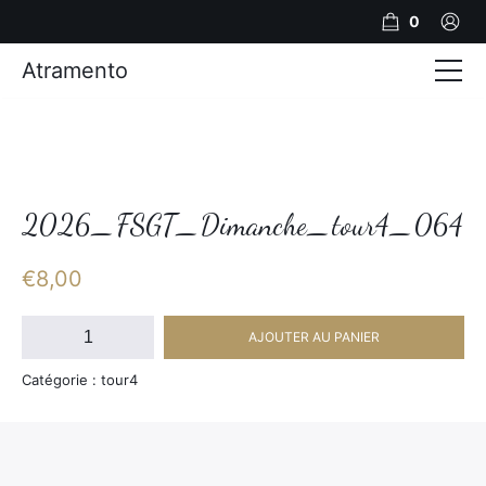
0
Atramento
Actualités
Production video
Photos
2026_FSGT_Dimanche_tour4_064
Création de contenu
€
8,00
Mariages
quantité
AJOUTER AU PANIER
de
Contact
2026_FSGT_Dimanche_tour4_064
Catégorie : tour4