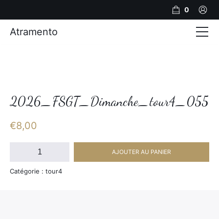
0
Atramento
Actualités
Production video
Photos
2026_FSGT_Dimanche_tour4_055
Création de contenu
€
8,00
Mariages
quantité
AJOUTER AU PANIER
de
Contact
2026_FSGT_Dimanche_tour4_055
Catégorie : tour4