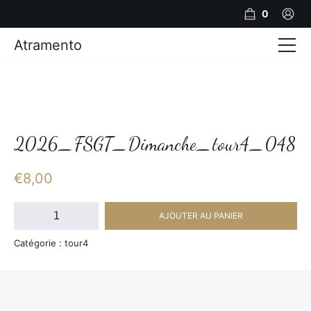
0
Atramento
Actualités
Production video
Photos
2026_FSGT_Dimanche_tour4_048
Création de contenu
€
8,00
Mariages
quantité
AJOUTER AU PANIER
de
Contact
2026_FSGT_Dimanche_tour4_048
Catégorie : tour4