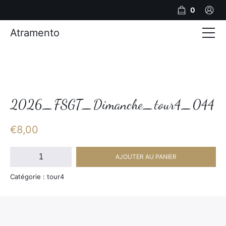
0
Atramento
Actualités
Production video
Photos
2026_FSGT_Dimanche_tour4_044
Création de contenu
€
8,00
Mariages
quantité
AJOUTER AU PANIER
de
Contact
2026_FSGT_Dimanche_tour4_044
Catégorie : tour4