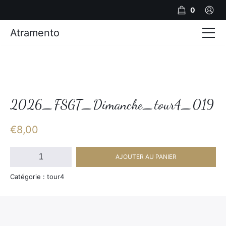
0
Atramento
Actualités
Production video
Photos
2026_FSGT_Dimanche_tour4_019
Création de contenu
€
8,00
Mariages
quantité
AJOUTER AU PANIER
de
Contact
2026_FSGT_Dimanche_tour4_019
Catégorie : tour4