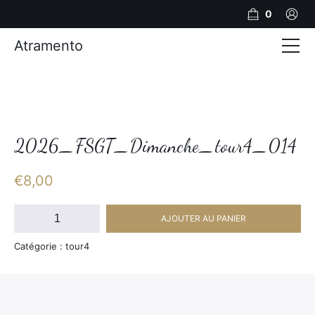
0
Atramento
Actualités
Production video
Photos
2026_FSGT_Dimanche_tour4_014
Création de contenu
€
8,00
Mariages
quantité
AJOUTER AU PANIER
de
Contact
2026_FSGT_Dimanche_tour4_014
Catégorie : tour4