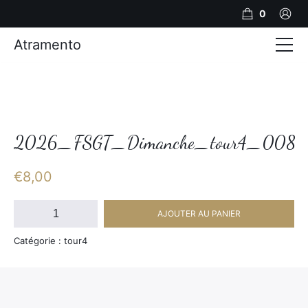
0
Atramento
Actualités
Production video
Photos
2026_FSGT_Dimanche_tour4_008
Création de contenu
€
8,00
Mariages
quantité
AJOUTER AU PANIER
de
Contact
2026_FSGT_Dimanche_tour4_008
Catégorie : tour4