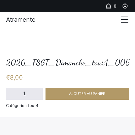
0
Atramento
Actualités
Production video
Photos
2026_FSGT_Dimanche_tour4_006
Création de contenu
€
8,00
Mariages
quantité
AJOUTER AU PANIER
de
Contact
2026_FSGT_Dimanche_tour4_006
Catégorie : tour4