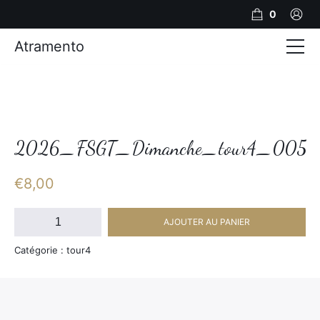
0
Atramento
Actualités
Production video
Photos
2026_FSGT_Dimanche_tour4_005
Création de contenu
€
8,00
Mariages
quantité
AJOUTER AU PANIER
de
Contact
2026_FSGT_Dimanche_tour4_005
Catégorie : tour4