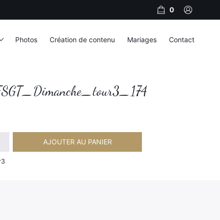
0
Photos
Création de contenu
Mariages
Contact
SGT_Dimanche_tour3_174
AJOUTER AU PANIER
imanche_tour3_174
r3