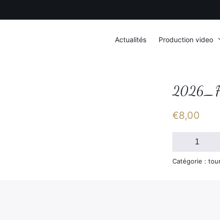
Actualités
Production video
2026_F
€
8,00
quantité
de
2026_FSGT_D
Catégorie : tou