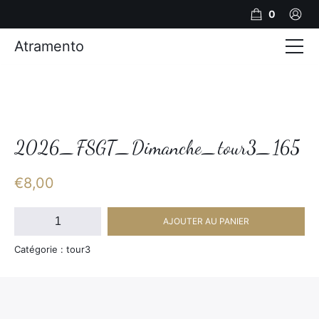
0
Atramento
Actualités
Production video
Photos
2026_FSGT_Dimanche_tour3_165
Création de contenu
€
8,00
Mariages
quantité
AJOUTER AU PANIER
de
Contact
2026_FSGT_Dimanche_tour3_165
Catégorie : tour3