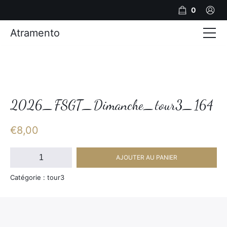
0
Atramento
Actualités
Production video
Photos
2026_FSGT_Dimanche_tour3_164
Création de contenu
€
8,00
Mariages
quantité
AJOUTER AU PANIER
de
Contact
2026_FSGT_Dimanche_tour3_164
Catégorie : tour3