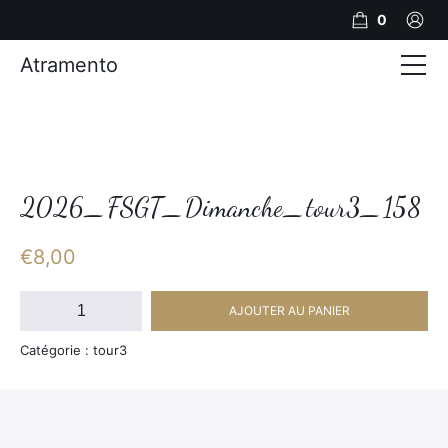
0
Atramento
Actualités
Production video
Photos
2026_FSGT_Dimanche_tour3_158
Création de contenu
€
8,00
Mariages
quantité
AJOUTER AU PANIER
de
Contact
2026_FSGT_Dimanche_tour3_158
Catégorie : tour3