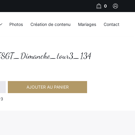
0
Photos
Création de contenu
Mariages
Contact
SGT_Dimanche_tour3_134
AJOUTER AU PANIER
imanche_tour3_134
r3