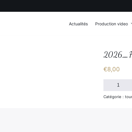
Actualités
Production video
2026_F
€
8,00
quantité
de
2026_FSGT_D
Catégorie : tou