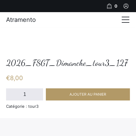
0
Atramento
Actualités
Production video
Photos
2026_FSGT_Dimanche_tour3_127
Création de contenu
€
8,00
Mariages
quantité
AJOUTER AU PANIER
de
Contact
2026_FSGT_Dimanche_tour3_127
Catégorie : tour3