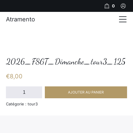
0
Atramento
Actualités
Production video
Photos
2026_FSGT_Dimanche_tour3_125
Création de contenu
€
8,00
Mariages
quantité
AJOUTER AU PANIER
de
Contact
2026_FSGT_Dimanche_tour3_125
Catégorie : tour3