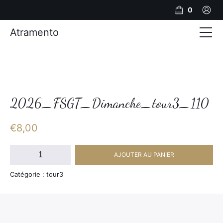
0
Atramento
Actualités
Production video
Photos
2026_FSGT_Dimanche_tour3_110
Création de contenu
€
8,00
Mariages
quantité
AJOUTER AU PANIER
de
Contact
2026_FSGT_Dimanche_tour3_110
Catégorie : tour3