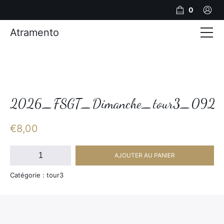
0
Atramento
Actualités
Production video
Photos
2026_FSGT_Dimanche_tour3_092
Création de contenu
€
8,00
Mariages
quantité
AJOUTER AU PANIER
de
Contact
2026_FSGT_Dimanche_tour3_092
Catégorie : tour3