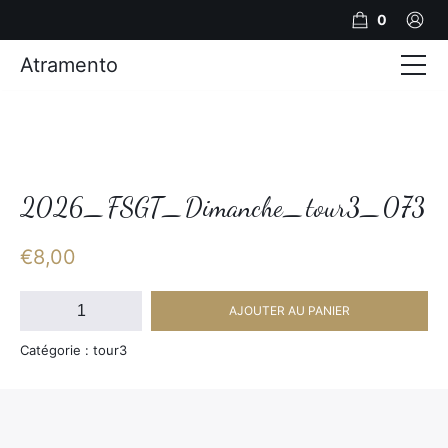
0
Atramento
Actualités
Production video
Photos
2026_FSGT_Dimanche_tour3_073
Création de contenu
€
8,00
Mariages
quantité
AJOUTER AU PANIER
de
Contact
2026_FSGT_Dimanche_tour3_073
Catégorie : tour3