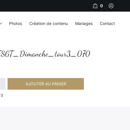
0
Photos
Création de contenu
Mariages
Contact
SGT_Dimanche_tour3_070
AJOUTER AU PANIER
Dimanche_tour3_070
r3