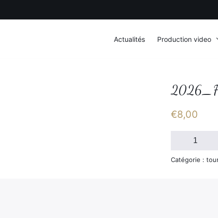
Actualités
Production video
2026_F
€
8,00
quantité
de
2026_FSGT_
Catégorie : tou