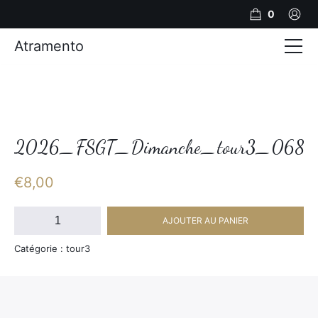
0
Atramento
Actualités
Production video
Photos
2026_FSGT_Dimanche_tour3_068
Création de contenu
€
8,00
Mariages
quantité
AJOUTER AU PANIER
de
Contact
2026_FSGT_Dimanche_tour3_068
Catégorie : tour3